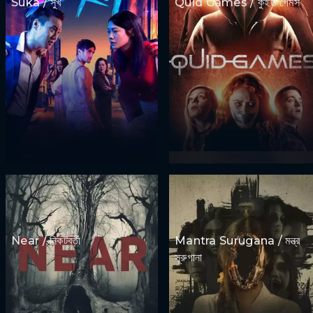
Suka / সুখ
Quid Games / কুইড গেমস
Near / নিকটবর্তী
Mantra Surugana / মন্ত্র
সূরুগানা