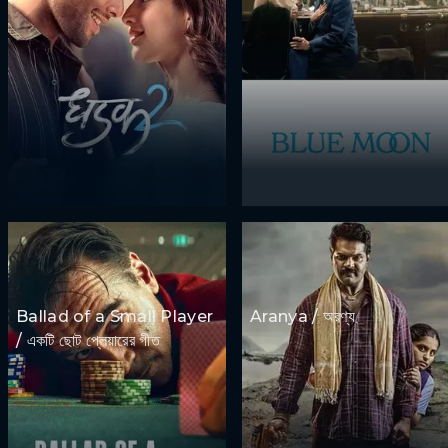
Ballad of a Small Player
Aranya / অরণ্য
/ একটি ছোট প্লেয়ারের গীত