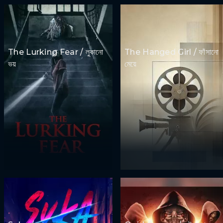
The Lurking Fear / লুকানো
The Hanged Girl / ফাঁসানো
ভয়
মেয়ে