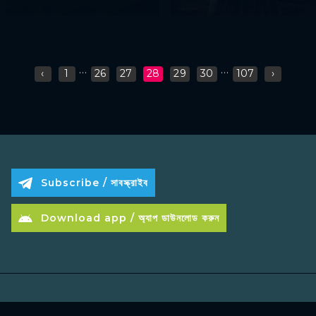
...
...
‹
1
26
27
28
29
30
107
›
Subscribe / সাবস্ক্রাইব
Download app / অ্যাপ ডাউনলোড করুন