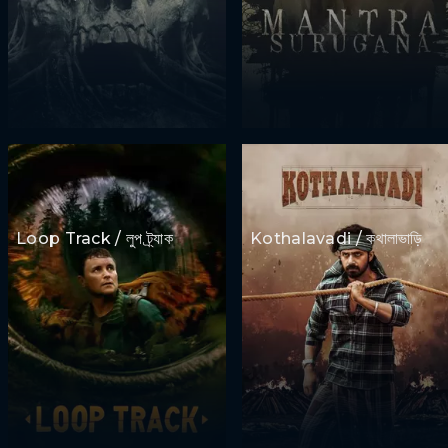
Loop Track / লুপ ট্র্যাক
Kothalavadi / কথালাভাড়ি