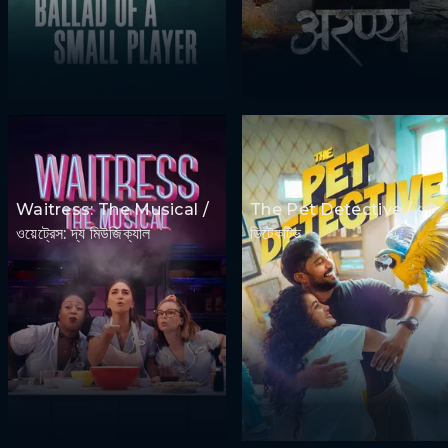
Waitress: The Musical /
The Pet Detective / পেট
ওয়েট্রেস: দ্য মিউজিক্যাল
ডিটেকটিভ