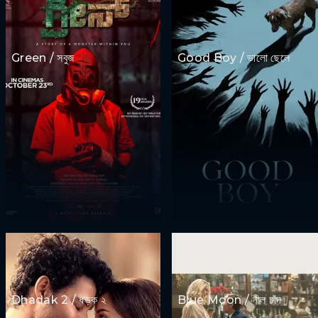
Green / সবুজ
Good Boy / ভালো ছেলে
Dhadak 2 / ধড়ক ২
Blue Moon / নীল চাঁদ