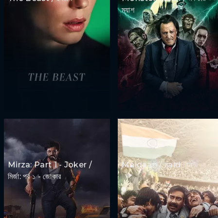
ম্যাশ
Mirza: Part 1 - Joker /
Maidaan / মaidান
মির্জা: পর্ব ১ - জোকার