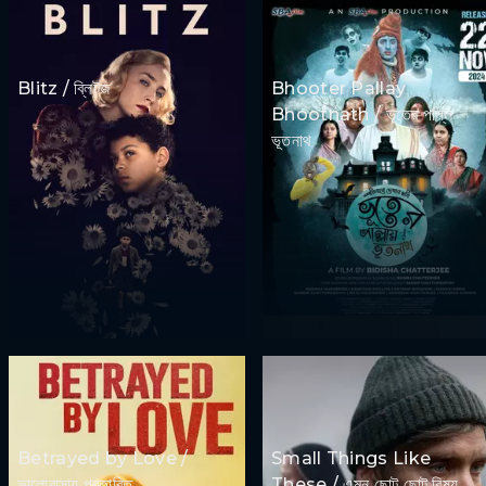
Blitz / ব্লিটজ
Bhooter Pallay
Bhootnath / ভূতের পল্লি
ভূতনাথ
Betrayed by Love /
Small Things Like
ভালোবাসায় প্রতারিত
These / এমন ছোট ছোট বিষয়