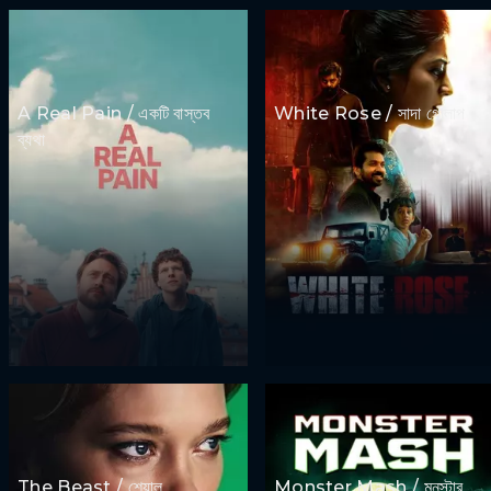
A Real Pain / একটি বাস্তব
White Rose / সাদা গোলাপ
ব্যথা
The Beast / শেয়াল
Monster Mash / মনস্টার