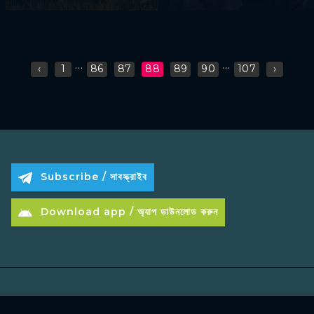
...
...
‹
1
86
87
88
89
90
107
›
Subscribe / সাবস্ক্রাইব
Download app / অ্যাপ ডাউনলোড করুন