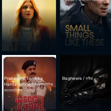
Prakarana Tanikha
Bagheera / বাঘীরা
Hantadallide / প্রকারণ টানিখা
হানতাডাল্লিদে