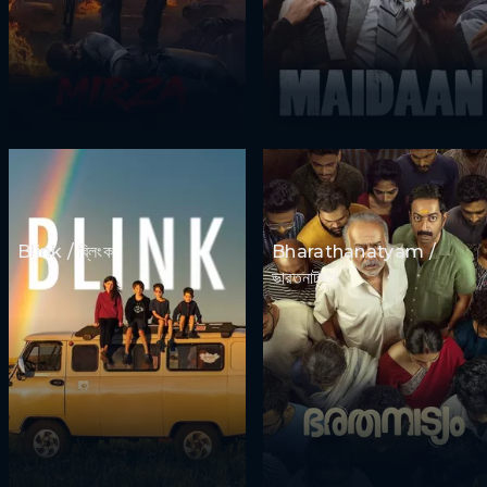
Blink / ব্লিংক
Bharathanatyam /
ভারতনাট্যম