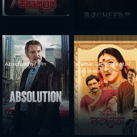
Absolution / মুক্তি
Aamar Labangalata /
আমার লাবঙ্গলতা