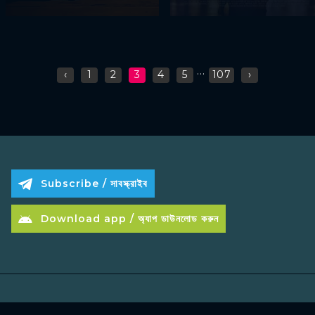
...
‹
1
2
3
4
5
107
›
Subscribe / সাবস্ক্রাইব
Download app / অ্যাপ ডাউনলোড করুন