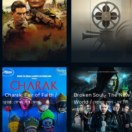
Charak: Fair of Faith /
Broken Soul - The New
চরক: ফেঅর অব ফেন্থ
World / ব্রোকার সোল - দ্য নিউ
ওয়ার্ল্ড