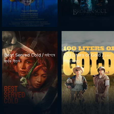
Best Served Cold / সর্বশেষে
100 Liters of Gold / ১০০
সার্থক শীতল
লিটার সাhti