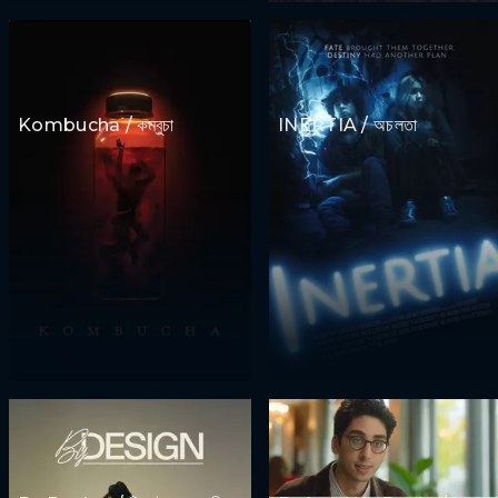
Kombucha / কম্বুচা
INERTIA / অচলতা