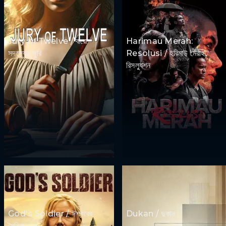
Jury of Twelve / বারো
Harimau Merah:
সদস্যের জুরি
Resolusi / হরিমাউ মেরাহ:
রিসল্যুশন
God's Soldier / ঈশ্বরের
Dukan / দুকান
সৈনিক