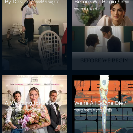
By Design / ডিজাইন অনুযায়ী
Before We Begin / আমরা
শুরু করার আগে
A Wedding for Belle /
We're All Gonna Die /
বেলের জন্য একটি বিয়ে
আমরা সবাই মরতে চলেছি