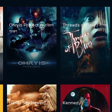
Ohryis Project / ওহরিয়াস
Threads of Blue / নীলের
প্রকল্প
থ্রেড
Never Say Never /
Kennedy /