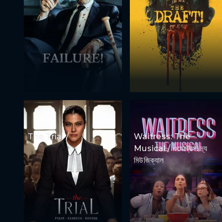
The Trial /
Waitress: The
Musical / ওয়েট্রেস: দ্য
মিউজিক্যাল