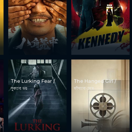
The Lurking Fear /
The Hanged Girl /
লুকানো ভয়
ফাঁসানো মেয়ে