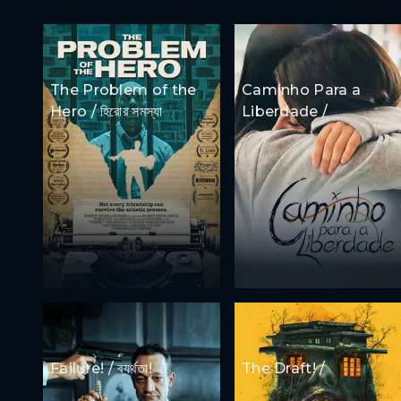
The Problem of the
Caminho Para a
Hero / হিরোর সমস্যা
Liberdade /
Failure! / ব্যর্থতা!
The Draft! /