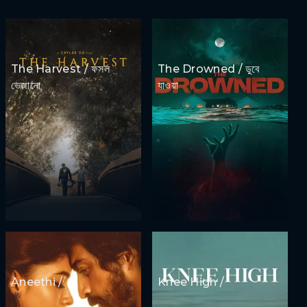
The Harvest / ফসল
The Drowned / ডুবে
ভেজানো
যাওয়া
Aneethi /
Knee High /