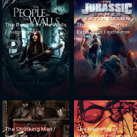
The People In The Walls
The Jurassic Games:
/ দেওয়ালের মানুষগুলো
Extinction / জুরাসিক গেমস:
বিনাশ
The Shrinking Man /
The Haunting of
সঙ্কুচিত মানুষ
Hollywood / হলিউডের ভূত