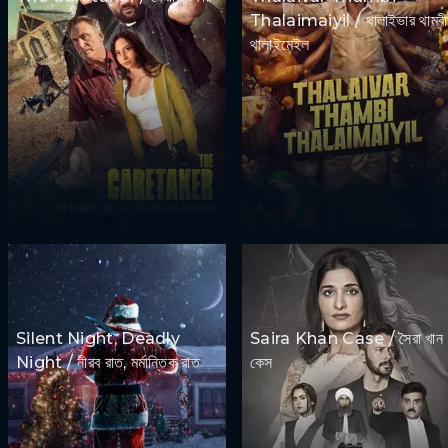
Thalaimaiyil / থালাইভার থাম্বী
থালাইমেইল
Silent Night, Deadly
Saira Khan Case / সৈরা খান
Night / নীরব রাত, মর্মান্তিক রাত
কেস