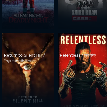
Return to Silent Hill /
Relentless / অমানবিক
নিশ্চুপ পাহাড়ে ফিরে আসা