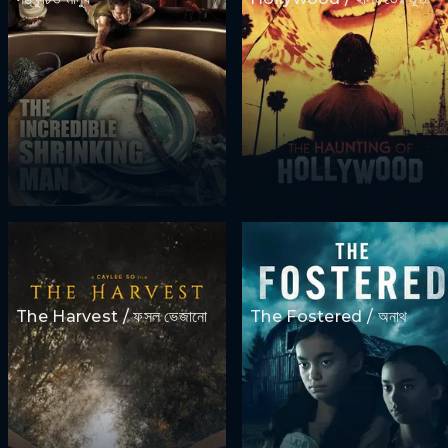
The Harvest / ফসল ভেজানো
The Fostered / অনাথ