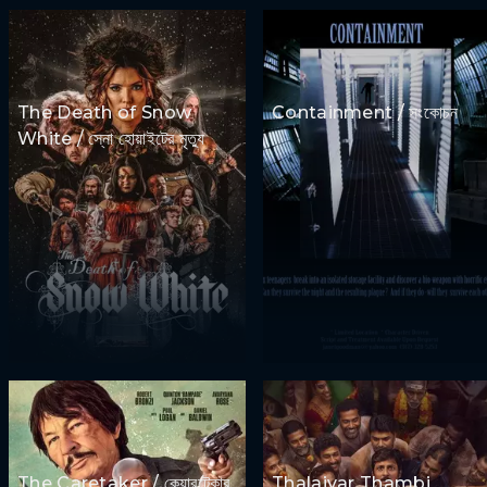
The Death of Snow
Containment / সংকোচন
White / স্নো হোয়াইটের মৃত্যু
The Caretaker / কেয়ারটেকার
Thalaivar Thambi