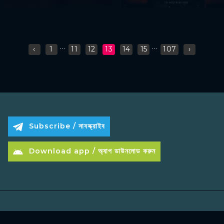
...
...
‹
1
11
12
13
14
15
107
›
Subscribe / সাবস্ক্রাইব
Download app / অ্যাপ ডাউনলোড করুন