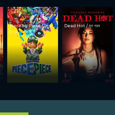
Piece by Piece / টুকরো
Dead Hot / মৃত গরম
টুকরো