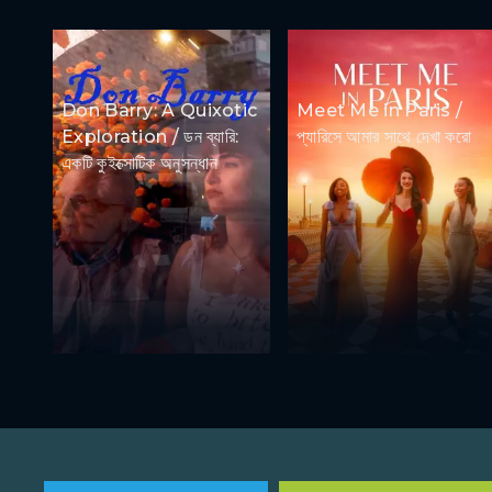
Don Barry: A Quixotic
Meet Me in Paris /
Exploration / ডন ব্যারি:
প্যারিসে আমার সাথে দেখা করো
একটি কুইক্সোটিক অনুসন্ধান