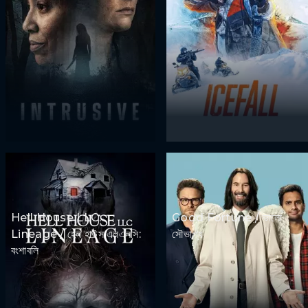
Hell House LLC:
Good Fortune / ভালো
Lineage / হেল হাউস এলএলসি:
সৌভাগ্য
বংশাবলি