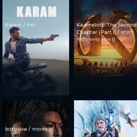
Karam / কারাম
Kaamelott: The Second
Chapter (Part I) / কামেলট:
দ্বিতীয় অধ্যায় (অংশ I)
Intrusive / অন্তঃকরণের
Icefall / হিমবাহ