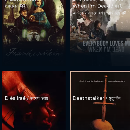
ফ্রাঙ্কেনস্টাইন
When I'm Dead / সবাই
আমাকে ভালবাসে যখন আমি মরে যাই
Diés Iraé / ডায়েস ইরায়
Deathstalker / মৃত্যুবিশ