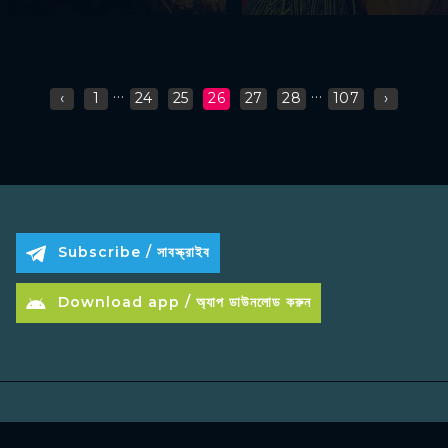
...
...
‹
1
24
25
26
27
28
107
›
Subscribe / সাবস্ক্রাইব
Download app / অ্যাপ ডাউনলোড করুন