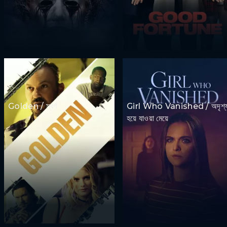
Golden / স্বর্ণ
Girl Who Vanished / অদৃশ্
হয়ে যাওয়া মেয়ে