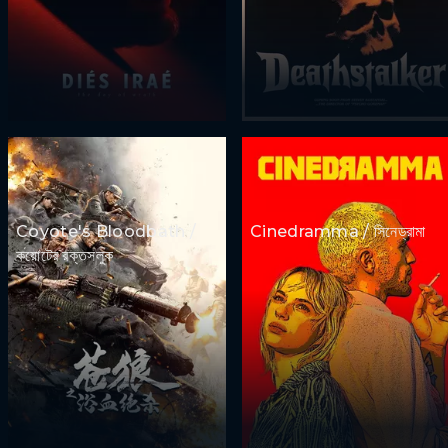
Coyote's Bloodbath /
Cinedramma / সিনেড্রামা
কয়োটের রক্তসলুক