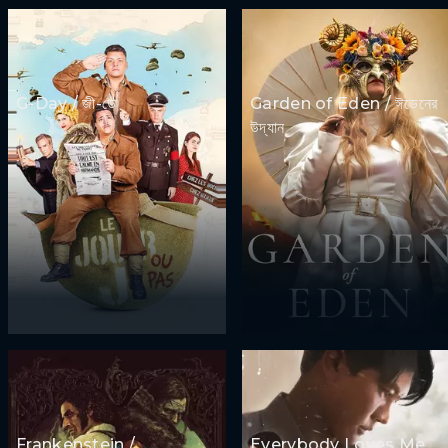
G-Day / জী-ডে
Garden of Eden / ঈডেনের
উদ্যান
Frankenstein /
Everybody Loves Me