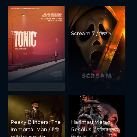
Tonic / টনিক
Scream 7 / স্ক্রিম ৭
Peaky Blinders: The
Harimau Merah:
Immortal Man / পিকি
Resolusi / হরিমাউ মেরাহ:
ব্লাইন্ডারস: অমর মানুষ
রিসল্যুশন