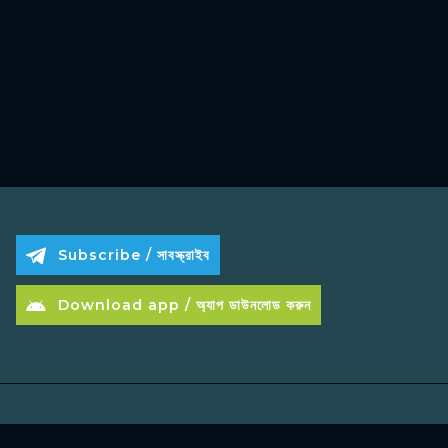
Subscribe / সাবস্ক্রাইব
Download app / অ্যাপ ডাউনলোড করুন