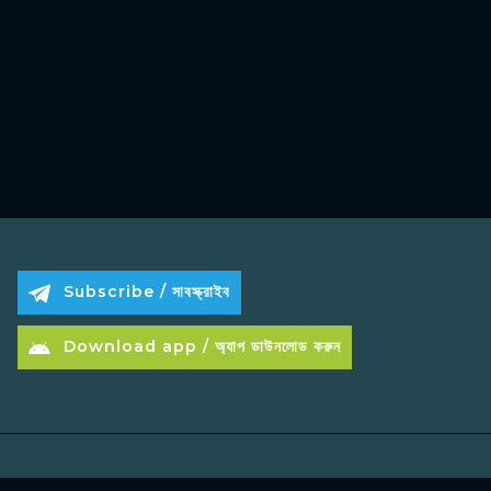
Subscribe / সাবস্ক্রাইব
Download app / অ্যাপ ডাউনলোড করুন