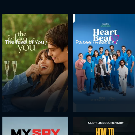
The Idea of You /
Raseeli Raatein /