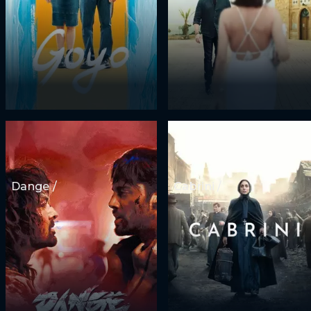
Dange /
Cabrini /