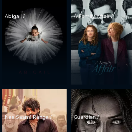
Abigail /
A Family Affair /
Naa Saami Ranga /
Guardian /