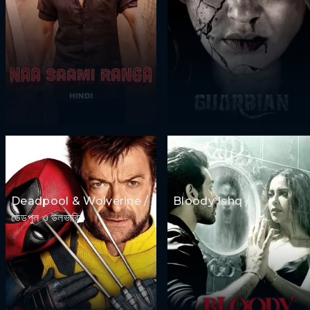
Deadpool & Wolverine /
Bloody Ishq /
ডেডপুল ও উলভারিন