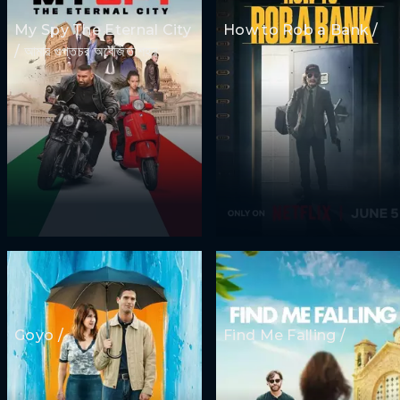
My Spy The Eternal City
How to Rob a Bank /
/ আমার গুপ্তচর অবেজিত শহর
Goyo /
Find Me Falling /