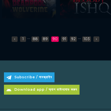
...
...
‹
1
88
89
90
91
92
103
›
Subscribe / সাবস্ক্রাইব
Download app / অ্যাপ ডাউনলোড করুন