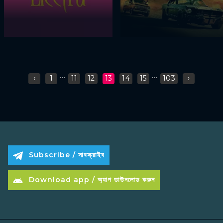
...
...
‹
1
11
12
13
14
15
103
›
Subscribe / সাবস্ক্রাইব
Download app / অ্যাপ ডাউনলোড করুন