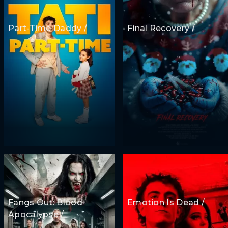
Part-Time Daddy /
Final Recovery /
Fangs Out: Blood
Emotion Is Dead /
Apocalypse /