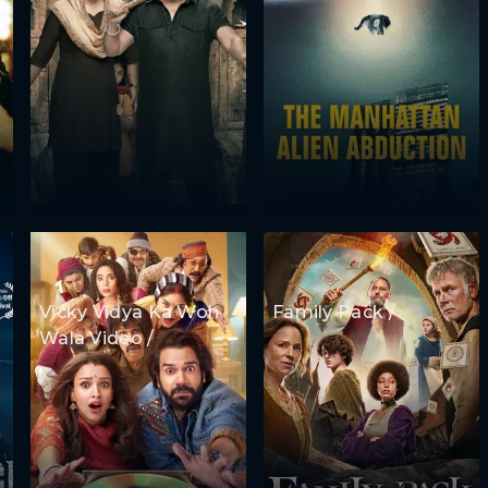
Vicky Vidya Ka Woh
Family Pack /
Wala Video /