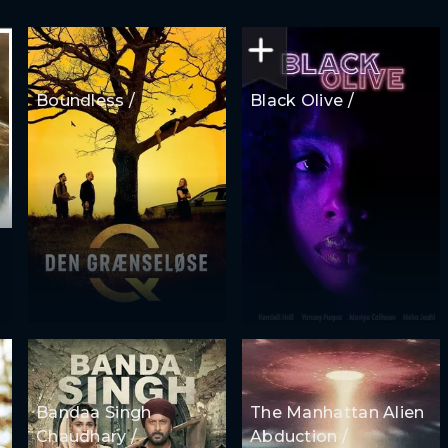
Boundless /
Black Olive /
Bandaa Singh
The Manhattan Alien
Chaudhary /
Abduction /