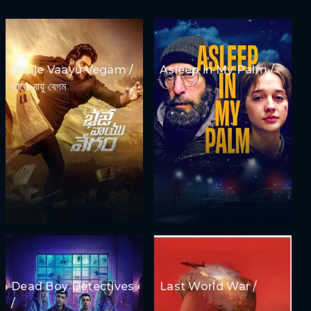
Bhaje Vaayu Vegam /
Asleep in My Palm /
ভাজে বায়ু বেগম
Dead Boy Detectives
Last World War /
/