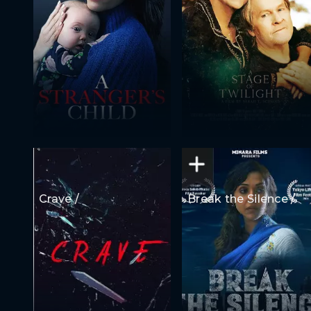
Crave /
Break the Silence /