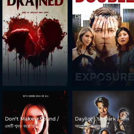
Drained /
Double Exposure /
Don't Make a Sound /
Daylight to Dark / দিনের
একটি শব্দও করো না
আলো থেকে অন্ধকার