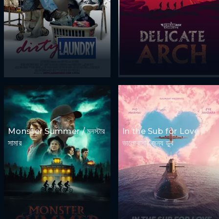
Monster Summer / মনস্টার
In the Sub for Love /
সামার
ভালোবাসার জন্য ডুব