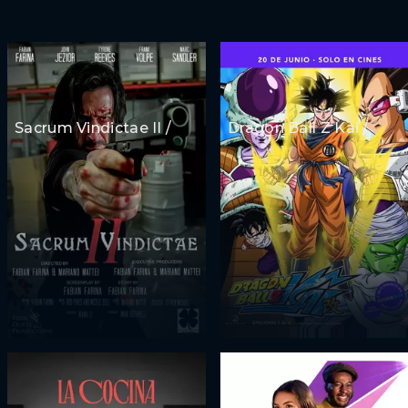
Sacrum Vindictae II /
Dragon Ball Z Kai /