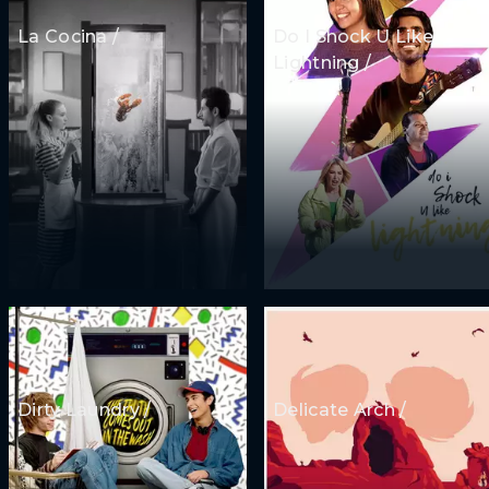
La Cocina /
Do I Shock U Like
Lightning /
Dirty Laundry /
Delicate Arch /