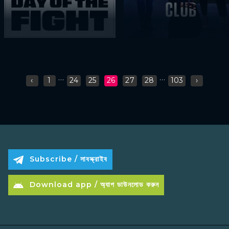
...
...
‹
1
24
25
26
27
28
103
›
Subscribe / সাবস্ক্রাইব
Download app / অ্যাপ ডাউনলোড করুন