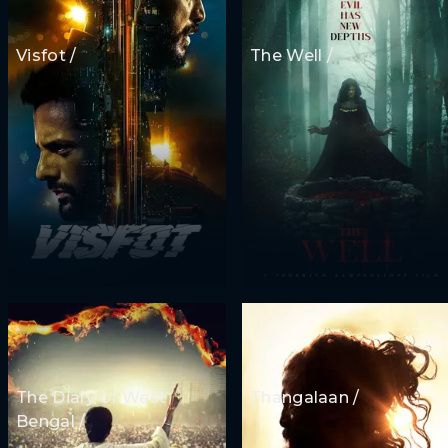
Visfot /
The Well /
The Diary of West
Thangalaan /
Bengal /