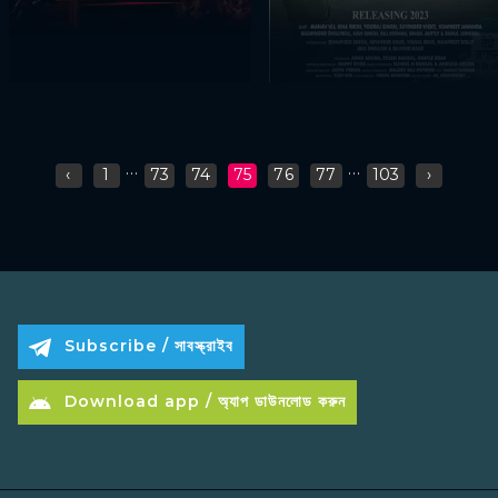
...
...
‹
1
73
74
75
76
77
103
›
Subscribe / সাবস্ক্রাইব
Download app / অ্যাপ ডাউনলোড করুন