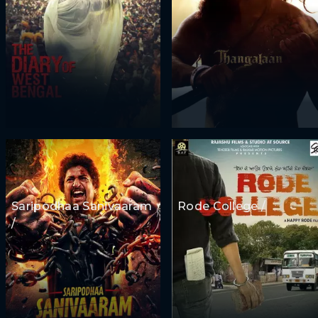
Saripodhaa Sanivaaram
Rode College /
/