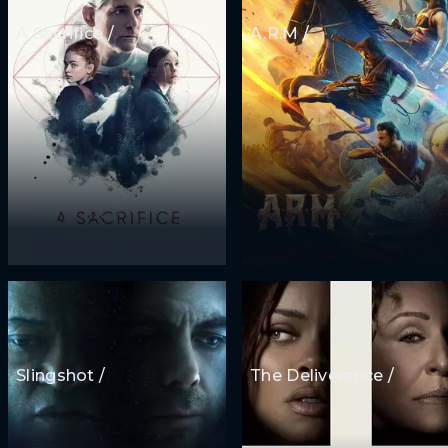
A Sacrifice /
A.R.M /
Slingshot /
The Deliverance /