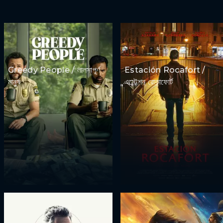
Greedy People / লালসাপূর্ণ
Estación Rocafort /
মানুষ
এস্টেশন রোকাফোর্ট