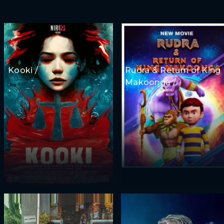
Kooki /
Rudra & Return of King
Makoonga /