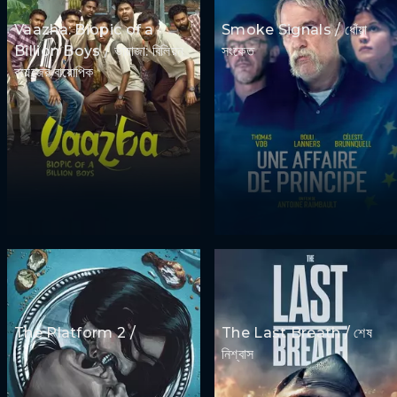
Vaazha: Biopic of a
Smoke Signals / ধোঁয়া
Billion Boys / ভায়াজা: বিলিয়ন
সংকেত
বয়েজের বায়োপিক
The Platform 2 /
The Last Breath / শেষ
নিশ্বাস