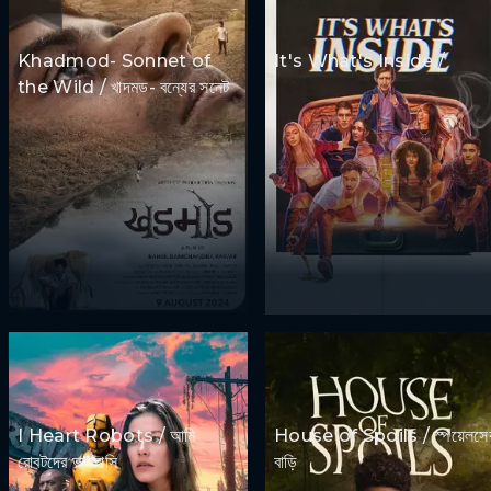
Khadmod- Sonnet of
It's What's Inside /
the Wild / খাদমড- বন্যের সনেট
I Heart Robots / আমি
House of Spoils / স্পয়েলসে
রোবটদের ভালবাসি
বাড়ি