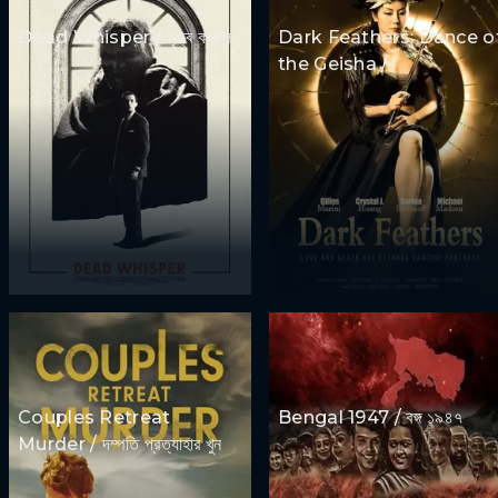
Dead Whisper / মৃত্ত্ব কাকল
Dark Feathers: Dance o
the Geisha /
Couples Retreat
Bengal 1947 / বঙ্গ ১৯৪৭
Murder / দম্পতি প্রত্যাহার খুন