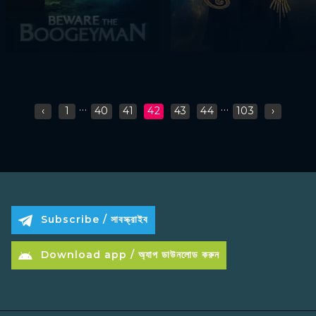
...
...
‹
1
40
41
42
43
44
103
›
Subscribe / সাবস্ক্রাইব
Download app / অ্যাপ ডাউনলোড করুন