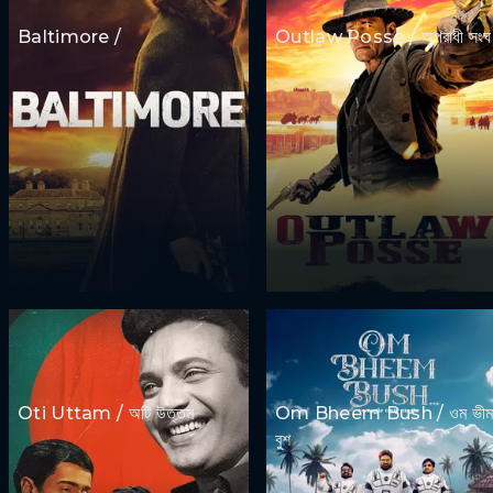
Baltimore /
Outlaw Posse / অপরাধী সংঘ
Oti Uttam / অটি উত্তম
Om Bheem Bush / ওম ভী
বুশ