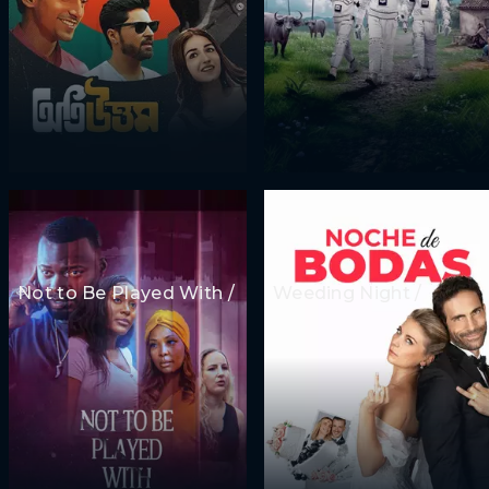
Not to Be Played With /
Weeding Night /