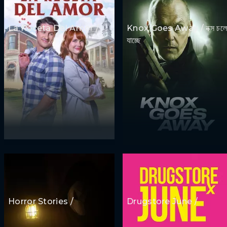
La Receta Del Amor /
Knox Goes Away / নক্স চলে
যাচ্ছে
Horror Stories /
Drugstore June /