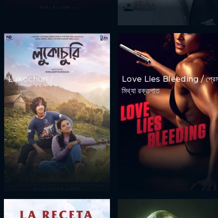
Lukochuri /
Love Lies Bleeding / প্রে
মিথ্যা রক্তপাত