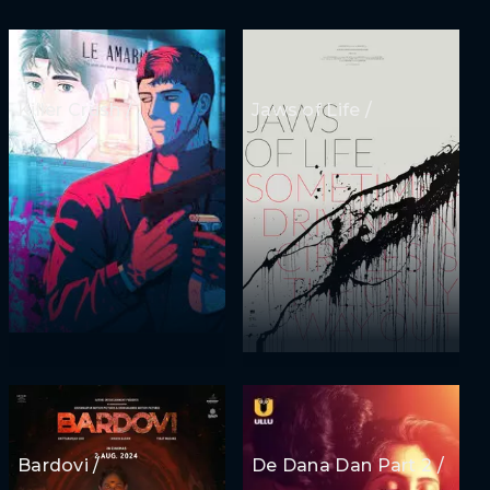
Killer Crush /
Jaws of Life /
Bardovi /
De Dana Dan Part 2 /