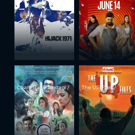
1971
Chalti Rahe Zindagi /
The UP Files /