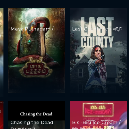
Maya Puthagam /
Last County / শেষ কাউন্টি
া
Chasing the Dead
Bisi-Bisi Ice-Cream /