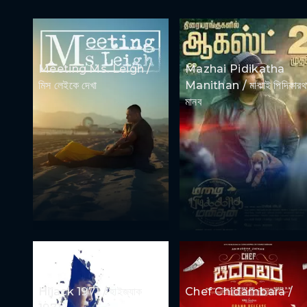
Meeting Ms. Leigh /
Mazhai Pidikatha
মিস লেইকে দেখা
Manithan / মাঝাই পিদিকারথ
মানব
Hijack 1971 / হাইজ্যাক
Chef Chidambara /