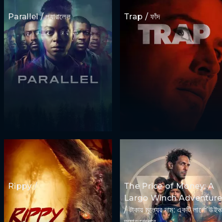
Parallel / প্যারালেল
Trap / ফাঁদ
Rippy /
The Price of Money: A
Largo Winch Adventur
/ টাকায় মূল্যের দাম: একটি লার্গো উইঞ্
অ্যাডভেঞ্চার