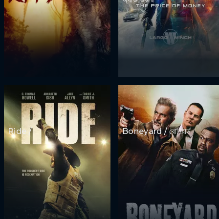
Ride /
Boneyard / বোনিয়ার্ড