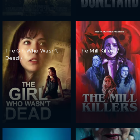
The Girl Who Wasn't
The Mill Killers /
Dead /