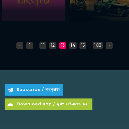
...
...
‹
1
11
12
13
14
15
103
›
Subscribe / সাবস্ক্রাইব
Download app / অ্যাপ ডাউনলোড করুন