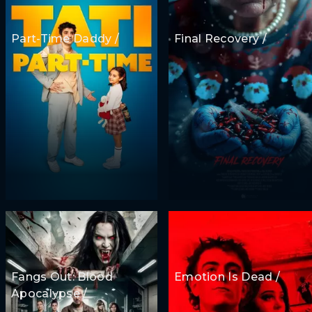
Part-Time Daddy /
Final Recovery /
Fangs Out: Blood
Emotion Is Dead /
Apocalypse /