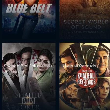
Shaheb Bibi Joker / সাহেব
Khalbali Records /
বিবি জোকার