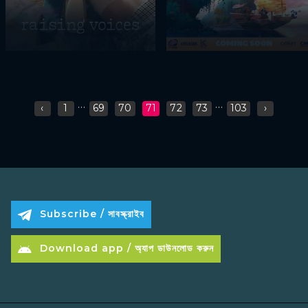
...
...
‹
1
69
70
71
72
73
103
›
Subscribe / সাবস্ক্রাইব
Download app / অ্যাপ ডাউনলোড করুন