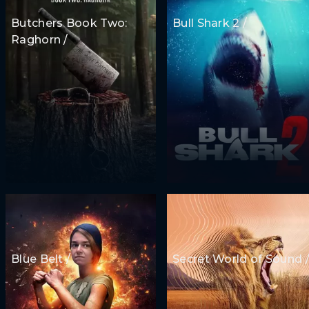
Butchers Book Two:
Bull Shark 2 /
Raghorn /
Blue Belt /
Secret World of Sound 