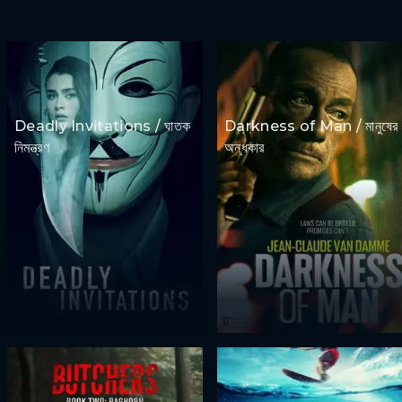
Deadly Invitations / ঘাতক
Darkness of Man / মানুষের
নিমন্ত্রণ
অন্ধকার