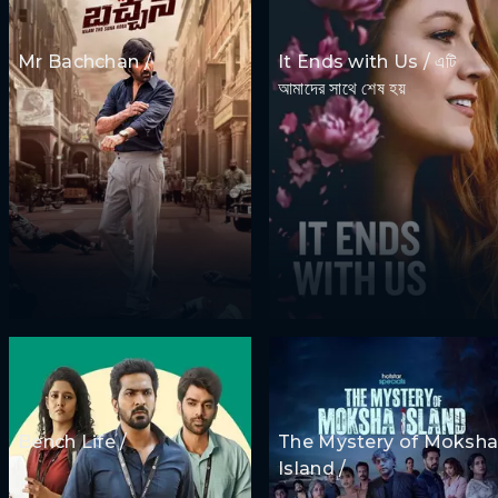
Mr Bachchan /
It Ends with Us / এটি
আমাদের সাথে শেষ হয়
Bench Life /
The Mystery of Moksh
Island /