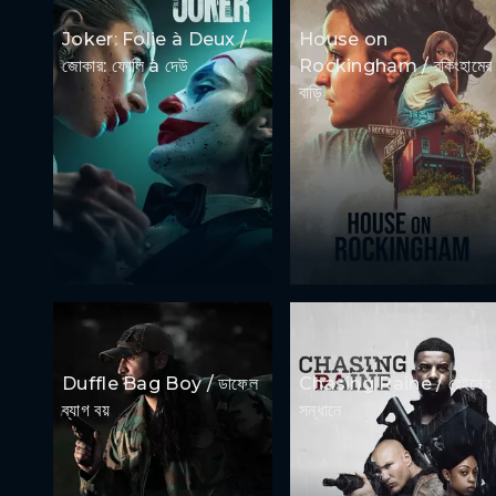
Joker: Folie à Deux /
House on
জোকার: ফোলি à দেউ
Rockingham / রকিংহামের
বাড়ি
Duffle Bag Boy / ডাফেল
Chasing Raine / রেইনের
ব্যাগ বয়
সন্ধানে