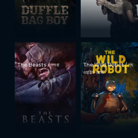
The Beasts / পশুরা
The Wild Robot / দ্য
ওয়াইল্ড রোবট