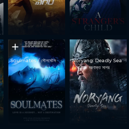
Soulmates / সৌলমেটস
Noryang: Deadly Sea
/ নোরিয়াং: মরণাক্ত সাগর