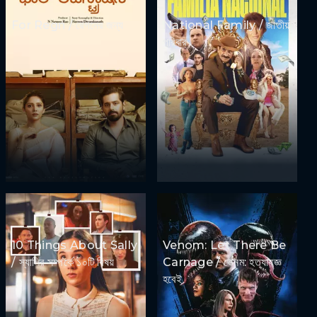
For Regn / রেগনের জন্য
National Family / জাতীয়
পরিবার
10 Things About Sally
Venom: Let There Be
/ স্যালির সম্পর্কে ১০টি বিষয়
Carnage / ভেনম: হত্যাযজ্ঞ
হবেই