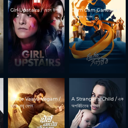
Girl Upstairs / ছেলে উপরে
Gam Gam Ganesha /
গাম গাম গণেশ
Bhaje Vaayu Vegam /
A Stranger's Child / এক
ভাজে বায়ু বেগম
অপরিচিতের সন্তান