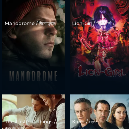
Manodrome / মানোড্রোম
Lion-Girl / সিংহ-গার্ল
The Taste of Things /
Klem / ক্লেম
পদার্থের স্বাদ