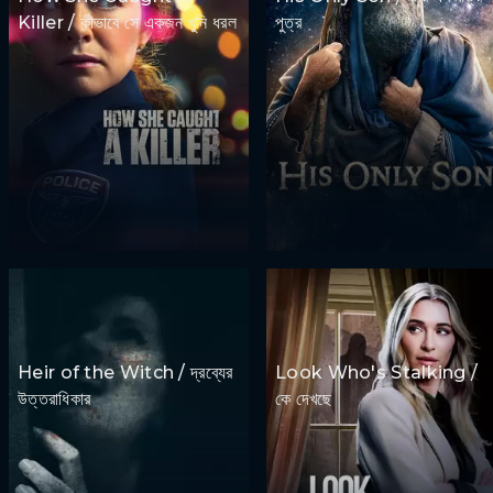
Killer / কীভাবে সে একজন খুনি ধরল
পুত্র
Heir of the Witch / দ্রব্যের
Look Who's Stalking /
উত্তরাধিকার
কে দেখছে