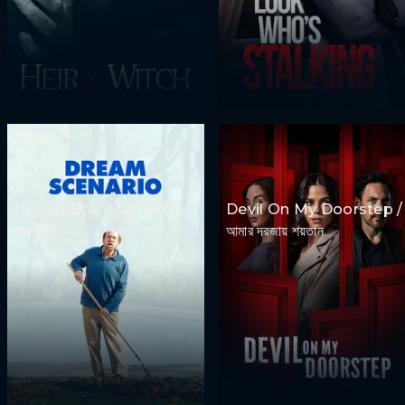
Dream Scenario / স্বপ্নের
Devil On My Doorstep /
পরিস্থিতি
আমার দরজায় শয়তান