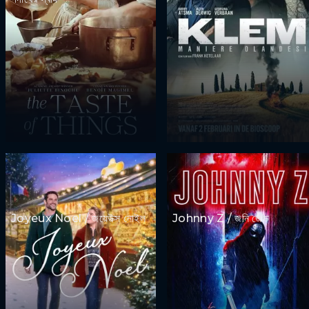
Joyeux Noel / জয়েউক্স নোইল
Johnny Z / জনি জেড