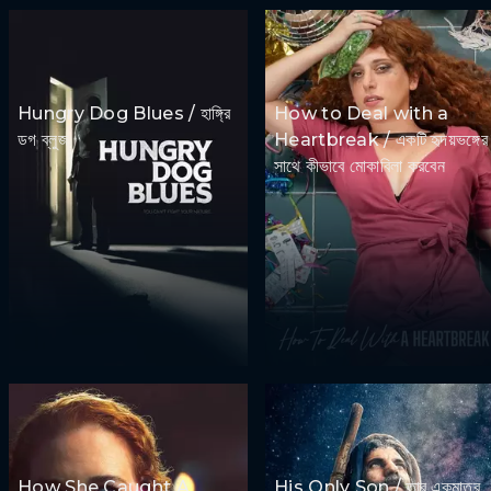
Hungry Dog Blues / হাঙ্গ্রি
How to Deal with a
ডগ ব্লুজ
Heartbreak / একটি হৃদয়ভঙ্গের
সাথে কীভাবে মোকাবিলা করবেন
How She Caught A
His Only Son / তার একমাত্র