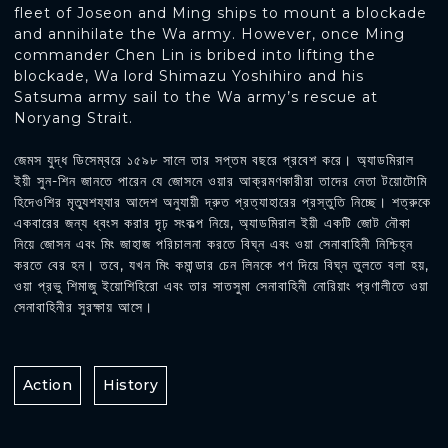
fleet of Joseon and Ming ships to mount a blockade
and annihilate the Wa army. However, once Ming
commander Chen Lin is bribed into lifting the
blockade, Wa lord Shimazu Yoshihiro and his
Satsuma army sail to the Wa army’s rescue at
Noryang Strait.
জেমস যুদ্ধ ডিসেম্বরে ১৫৯৮ সালে তার সপ্তম বছরে প্রবেশ করে। অ্যাডমিরাল
ইয়ী সুন-শিন জানতে পারেন যে জোসনে ওয়ার আক্রমণকারীরা তাদের নেতা টয়োটোমি
হিদেওশির মৃত্যুশয্যার আদেশ অনুযায়ী দ্রুত প্রত্যাহারের প্রস্তুতি নিচ্ছে। শত্রুকে
একবারের জন্য ধ্বংস করার দৃঢ় সংকল্প নিয়ে, অ্যাডমিরাল ইয়ী একটি জোট নৌকা
নিয়ে জোসন এবং মিং জাহাজ পরিচালনা করতে বিঘ্ন এবং ওয়া সেনাবাহিনী নিশ্চিহ্ন
করতে বের হন। তবে, যখন মিং কমান্ডার চেন লিনকে পণ দিয়ে বিঘ্ন তুলতে বলা হয়,
ওয়া প্রভু শিমাজু ইয়োশিহিরো এবং তার সাতসুমা সেনাবাহিনী নোরিয়াং প্রণালীতে ওয়া
সেনাবাহিনীর সুরক্ষায় আসে।
Action
History