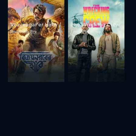
Vijaynagar'er Hirey /
The Wrecking Crew
বিজয়নগরের হীরে
/ দ্যা ওয়্রেকিং ক্রু