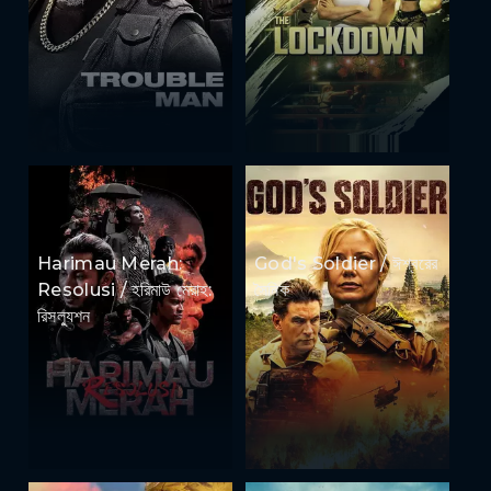
Harimau Merah:
God's Soldier / ঈশ্বরের
Resolusi / হরিমাউ মেরাহ:
সৈনিক
রিসল্যুশন