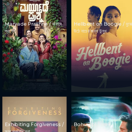
Maryade Prashne / মার্যাদে
Hellbent on Boogie / বুঝে
প্রশ্নে
উঠে নাচের জন্য উন্মুখ
Exhibiting Forgiveness /
Bohurupi / বহুরূপী
ক্ষমা প্রদর্শন করা