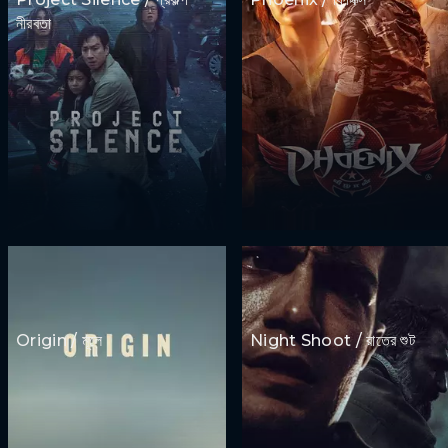
নীরবতা
Origin / মূলে
Night Shoot / রাতের শুট