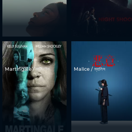
Martingale / মার্টিংগেল
Malice / ম্যালিস