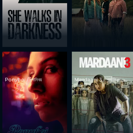
Ponyboi / পোনিবয়
Mardaani 3 / মার্দানি ৩