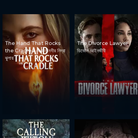
The Hand That Rocks
The Divorce Lawyer /
the Cradle / যে হাত নদীর নিদ্রা
ডিভোর্স আইনজীবী
ঝুলায়