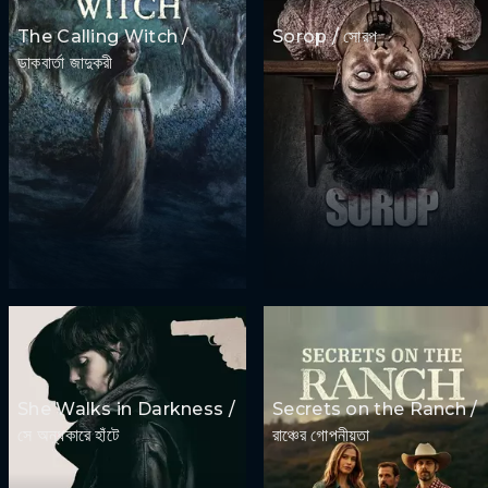
The Calling Witch /
Sorop / সোরপ
ডাকবার্তা জাদুকরী
She Walks in Darkness /
Secrets on the Ranch /
সে অন্ধকারে হাঁটে
রাঞ্চের গোপনীয়তা