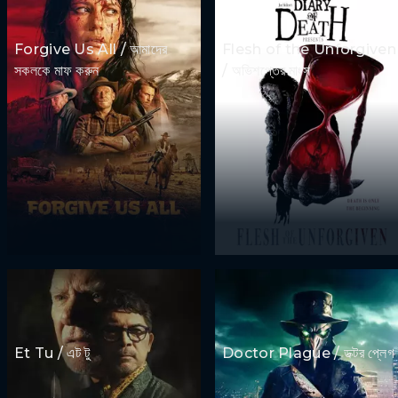
Forgive Us All / আমাদের
Flesh of the Unforgiven
সকলকে মাফ করুন
/ অভিশপ্তের মাংস
Et Tu / এট টু
Doctor Plague / ডক্টর প্লেগ