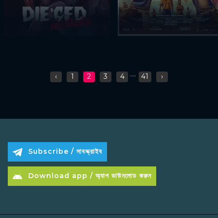
...
‹
1
2
3
4
41
›
Subscribe / সাবস্ক্রাইব
Download app / অ্যাপ ডাউনলোড করুন