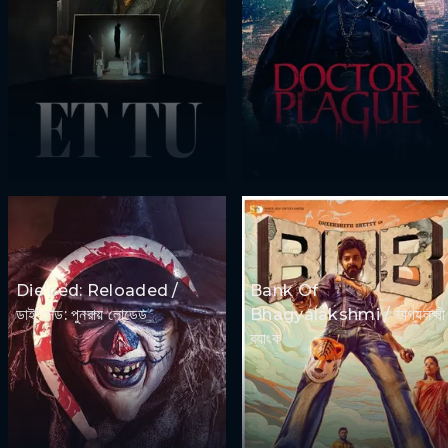
Die'ced: Reloaded /
Bank Of
ডাই'সেড: পুনরায় লোডেড
Bhagyalakshmi / ভাগ্যলক্ষ্মী
ব্যাংক