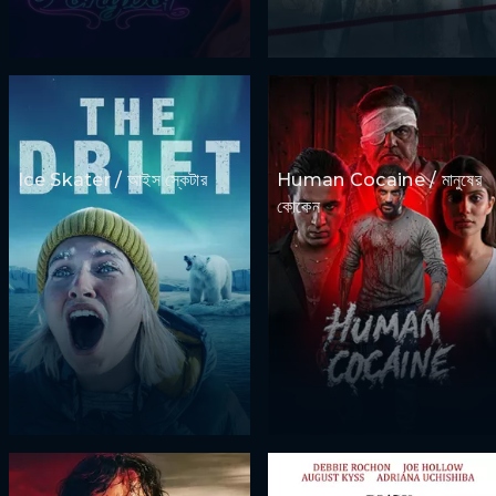
Ice Skater / আইস স্কেটার
Human Cocaine / মানুষের
কোকেন