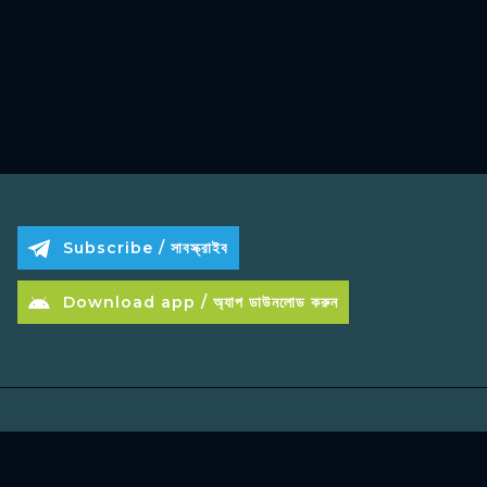
Subscribe / সাবস্ক্রাইব
Download app / অ্যাপ ডাউনলোড করুন