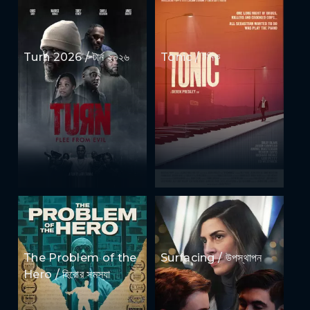
Turn 2026 / টার্ন ২০২৬
Tonic / টনিক
The Problem of the
Surfacing / উপস্থাপন
Hero / হিরোর সমস্যা