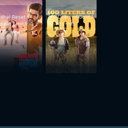
dhal Reset
100 Liters of Gold /
eat / কাধল রিসেট
১০০ লিটার সাhti
ট