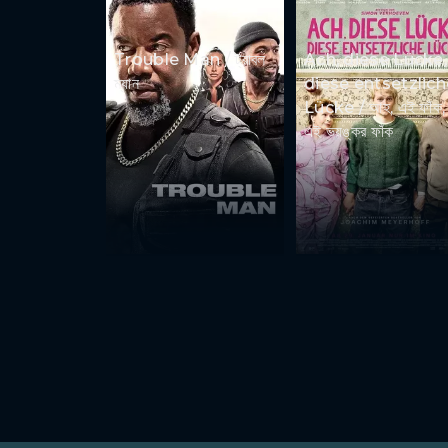
Trouble Man / ট্রাবল
Ach, diese Lücke,
ম্যান
diese entsetzlich
Lücke / আহ, এই ফাঁক,
এই ভয়ঙ্কর ফাঁক