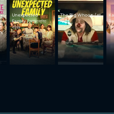
Unexpected
The Big Whoop / দ্য
Ka
e
Family / অপ্রত্যাশিত
বিগ হুপ
Rep
পরিবার
রিপি