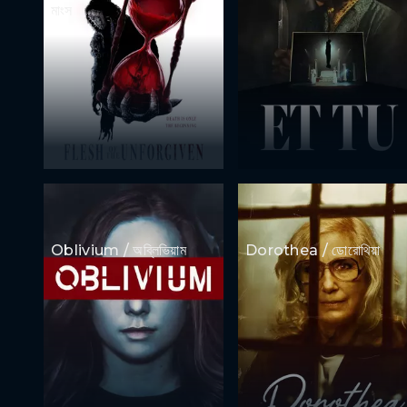
মাংস
Oblivium / অব্লিভিয়াম
Dorothea / ডোরোথিয়া