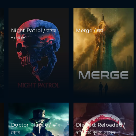
Night Patrol / রাতের
Merge / মার্জ
প্যাট্রোল
Doctor Plague / ডক্টর
Die'ced: Reloaded /
প্লেগ
ডাই'সেড: পুনরায় লোডেড