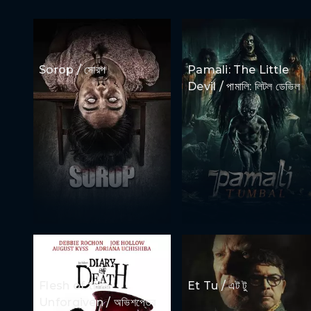
Sorop / সোরপ
Pamali: The Little
Devil / পামালি: লিটল ডেভিল
Flesh of the
Et Tu / এট টু
Unforgiven / অভিশপ্তের