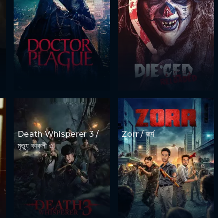
Death Whisperer 3 /
Zorr / জর্দ
মৃত্যু কাকলী ৩