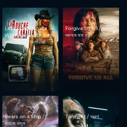
LaBouche Canalla
Forgive Us All / আমাদের
Wins Her Snack / লাবুচে
সকলকে মাফ করুন
কানলা তার স্ন্যাক জিতে নেয়
Bears on a Ship /
Torment / যন্ত্রণা
জাহাজে ভালুক