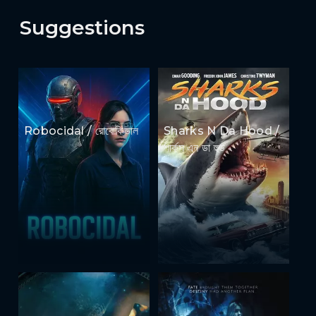
Suggestions
Robocidal / রোবোকিডাল
Sharks N Da Hood /
শার্কস এন ডা হুড