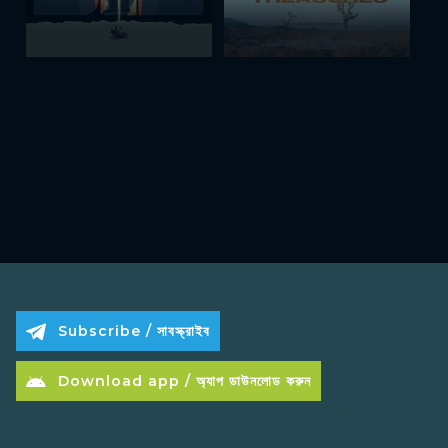
Subscribe / সাবস্ক্রাইব
Download app / অ্যাপ ডাউনলোড করুন