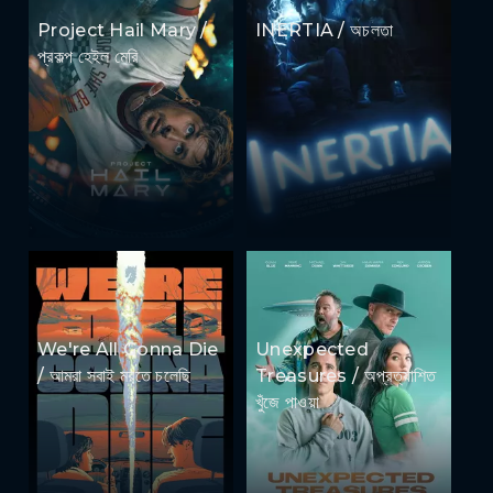
Project Hail Mary /
INERTIA / অচলতা
প্রকল্প হেইল মেরি
We're All Gonna Die
Unexpected
/ আমরা সবাই মরতে চলেছি
Treasures / অপ্রত্যাশিত
খুঁজে পাওয়া