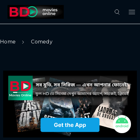
Home
Comedy