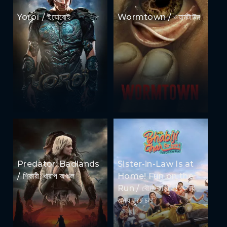
Yoroï / ইয়োরোই
Wormtown / ওয়ার্মটাউন
Predator: Badlands
Sister-in-Law Is at
/ শিকারী: খারাপ অঞ্চল
Home! Fun on the
Run / বৌমা বাড়িতে! খেলার
জন্য ছুটে চলা