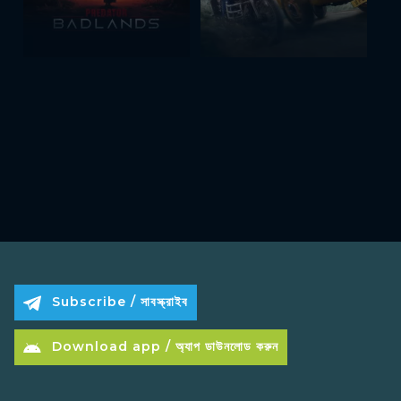
Subscribe / সাবস্ক্রাইব
Download app / অ্যাপ ডাউনলোড করুন