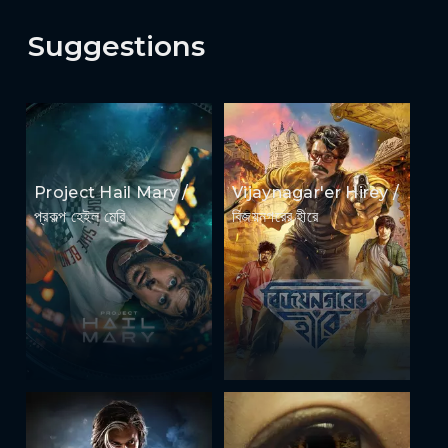
Suggestions
Project Hail Mary /
Vijaynagar'er Hirey /
প্রকল্প হেইল মেরি
বিজয়নগরের হীরে