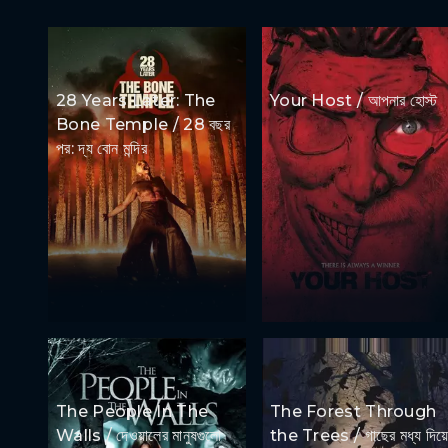
28 Years Later: The
Your Host / আপনার হোস্ট
Bone Temple / 28 বছর
পর: দ্য বোন মন্দির
The People In The
The Forest Through
Walls / দেওয়ালের মানুষগুলো
the Trees / গাছের মধ্য দিয়