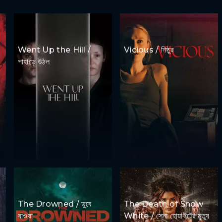
Went Up the Hill /
Vicious / নিষ্ঠুর
পাহাড়ে উঠল
The Drowned / ডুবে
The Death of Snow
ে
যাওয়া
White / স্নো হোয়াইটের মৃত্যু