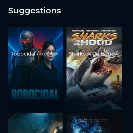
Suggestions
Robocidal / রোবোকিডাল
Sharks N Da Hood /
শার্কস এন ডা হুড