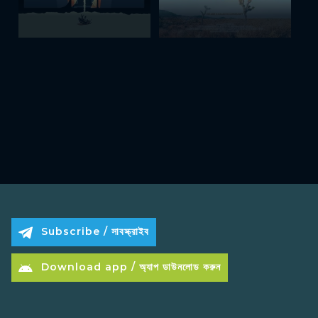
Subscribe / সাবস্ক্রাইব
Download app / অ্যাপ ডাউনলোড করুন