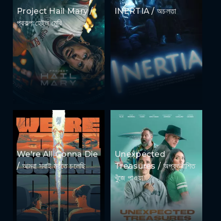
Project Hail Mary /
INERTIA / অচলতা
প্রকল্প হেইল মেরি
We're All Gonna Die
Unexpected
/ আমরা সবাই মরতে চলেছি
Treasures / অপ্রত্যাশিত
খুঁজে পাওয়া