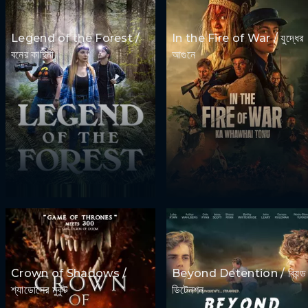
Legend of the Forest /
In the Fire of War / যুদ্ধের
বনের কাহিনী
আগুনে
Crown of Shadows /
Beyond Detention / বিয়ন্ড
শ্যাডোসের মুকুট
ডিটেনশন