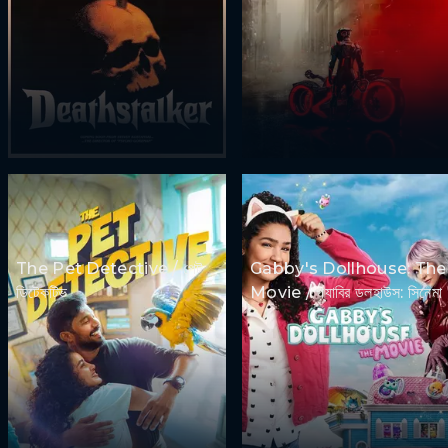
The Pet Detective / পেট
Gabby's Dollhouse: The
ডিটেকটিভ
Movie / গ্যাবির ডলহাউস: সিনেমা