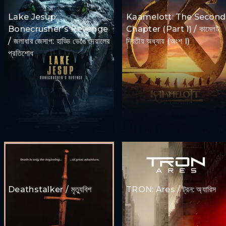
Lake Jesup:
Kaamelott: The Second
Bonecrusher's Revenge
Chapter (Part I) / কামেলট:
/ জলাধার জেসাপ: হাড্ডি ভেঙে দেয়ালের
দ্বিতীয় অধ্যায় (অংশ I)
প্রতিশোধ
Deathstalker / মৃত্যুবিশ
TRON: Ares / ট্রন: অ্যারিস