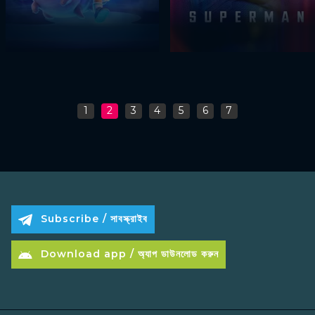
1
2
3
4
5
6
7
Subscribe / সাবস্ক্রাইব
Download app / অ্যাপ ডাউনলোড করুন