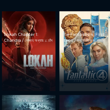
Lokah Chapter 1:
The Fantastic 4: First
Chandra / লোকাহ অধ্যায় ১: চাঁদ
Steps / ফ্যানটাস্টিক ৪: প্রথম
পদক্ষেপ