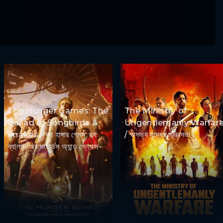
The Hunger Games: The
The Ministry of
Ballad of Songbirds &
Ungentlemanly Warfar
Snakes / দ্য হাঙ্গার গেমস: দ্য
/ অসভ্য যুদ্ধের মন্ত্রিসভা
ব্যালাড অব সংবার্ডস অ্যান্ড স্নেকস