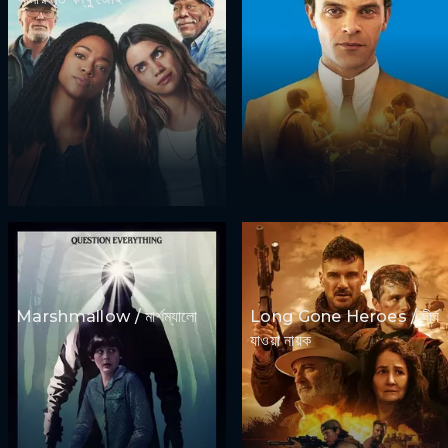
Marshmallow / মার্শম্যালো
Long Gone Heroes / দীর্ঘ
যাওয়া নায়ক