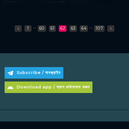
...
...
‹
1
60
61
62
63
64
107
›
Subscribe / সাবস্ক্রাইব
Download app / অ্যাপ ডাউনলোড করুন