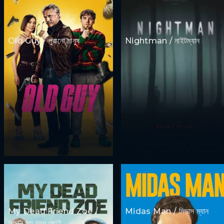
Old Guy / পুরানো মানুষ
Nightman / নাইটম্যান
My Dead Friend Zoe /
Midas Man / মিডাস ম্যান
আমার মৃত বন্ধু জোই