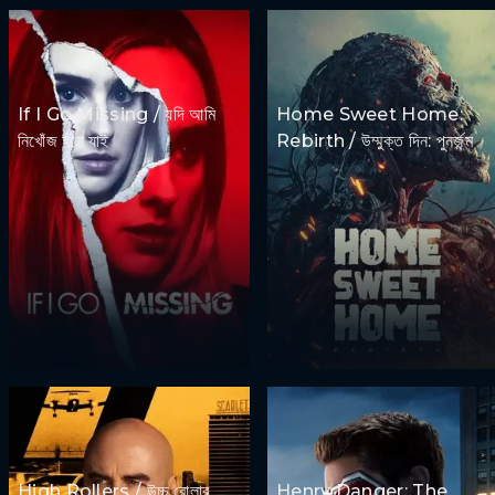
If I Go Missing / যদি আমি
Home Sweet Home:
নিখোঁজ হয়ে যাই
Rebirth / উম্মুক্ত দিন: পুনর্জন্ম
High Rollers / উচ্চ রোলার
Henry Danger: The