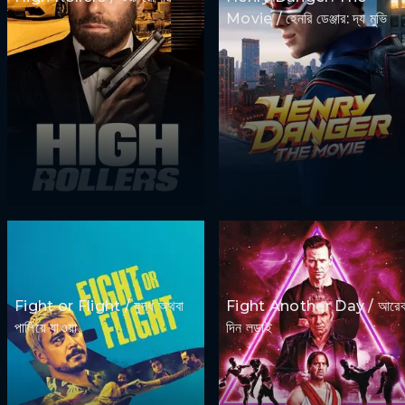
Movie / হেনরি ডেঞ্জার: দ্য মুভি
Fight or Flight / যুদ্ধ অথবা
Fight Another Day / আরে
পালিয়ে যাওয়া
দিন লড়াই