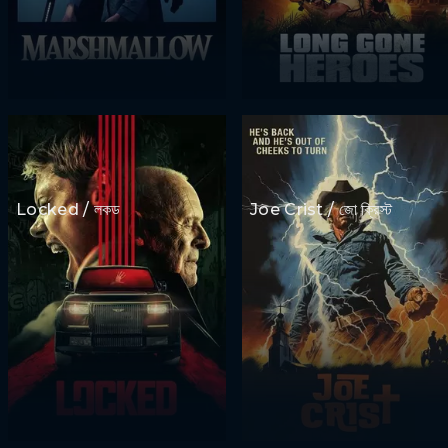
Locked / লকড
Joe Crist / জো ক্রিস্ট