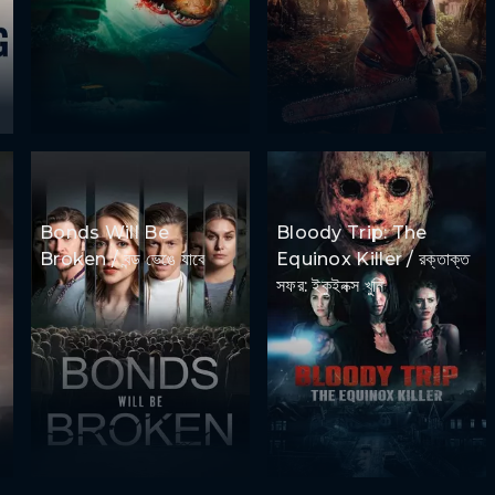
Bonds Will Be
Bloody Trip: The
Broken / বন্ড ভেঙে যাবে
Equinox Killer / রক্তাক্ত
সফর: ইকুইনক্স খুনি