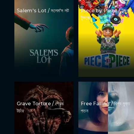
Salem's Lot / সলেম'স লট
Piece by Piece / টুকরো
টুকরো
Grave Torture / গ্রেভ
Free Falling / বিশ্ব মুক্ত
টর্চার
পতন