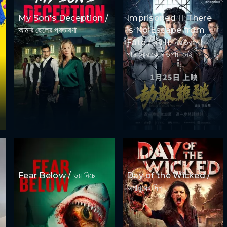
My Son's Deception /
Imprisoned II: There
আমার ছেলের প্রতারণা
is No Escape from
Fate / বন্দী II: নিয়তির থেকে
পালানোর কোন উপায় নেই
Fear Below / ভয় নিচে
Day of the Wicked /
অমানুষের দিন