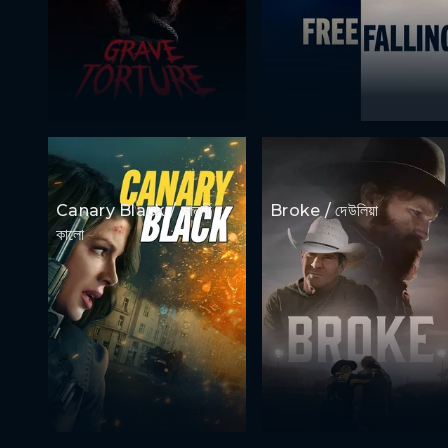
Canary Black / কানারী
Broke / দেউলিয়া
কালো