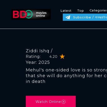
Categorie
Latest
Top
Subscribe / সাবস্ক্রাইব
Ziddi Ishq /
Rating:
4.20
Year: 2025
Mehul's one-sided love is so stron
that she will do anything for her cr
in death
Watch Online