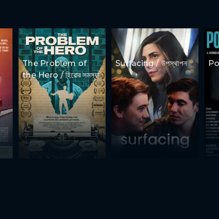
The Problem of
Surfacing / উপস্থাপন
Por
the Hero / হিরোর সমস্যা