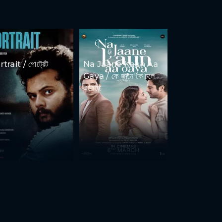
trait / পোর্ট্রেট
Na Jaane Kaun Aa
Gaya / কে জানে কে চলে
এসেছে