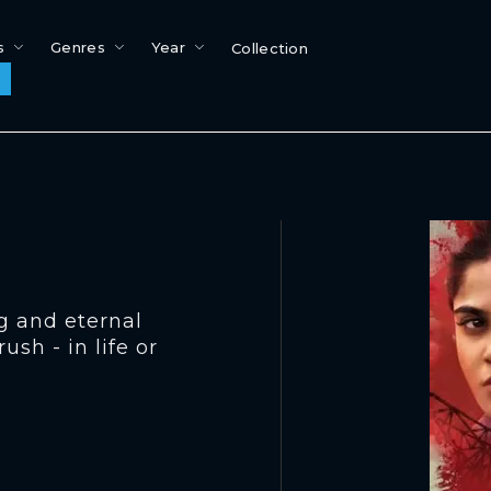
s
Genres
Year
Collection
g and eternal
ush - in life or