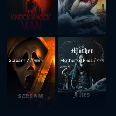
Scream 7 / স্ক্রিম ৭
Mother of Flies / মাথার
মাকড়সা