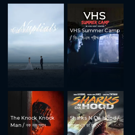
Nuptials / নিউজীয়াহ
VHS Summer Camp
/ ভিএইচএস গ্রীষ্মকালীন শিবির
The Knock Knock
Sharks N Da Hood /
Man / নক নক ম্যান
শার্কস এন ডা হুড