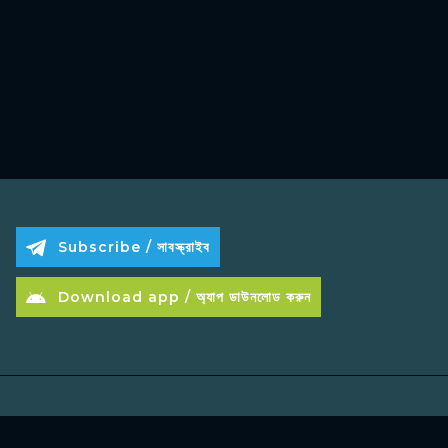
Subscribe / সাবস্ক্রাইব
Download app / অ্যাপ ডাউনলোড করুন