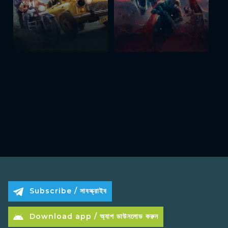
Subscribe / সাবস্ক্রাইব
Download app / অ্যাপ ডাউনলোড করুন