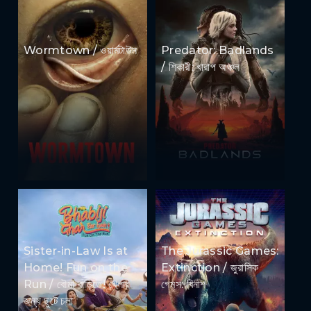
Wormtown / ওয়ার্মটাউন
Predator: Badlands
/ শিকারী: খারাপ অঞ্চল
Sister-in-Law Is at
The Jurassic Games:
Home! Fun on the
Extinction / জুরাসিক
Run / বৌমা বাড়িতে! খেলার
গেমস: বিনাশ
জন্য ছুটে চলা