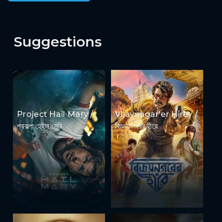
Suggestions
Project Hail Mary /
Vijaynagar'er Hirey /
প্রকল্প হেইল মেরি
বিজয়নগরের হীরে