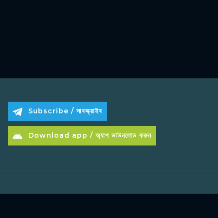
Subscribe / সাবস্ক্রাইব
Download app / অ্যাপ ডাউনলোড করুন