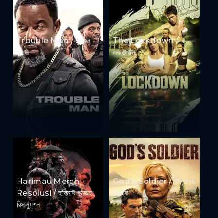
Trouble Man / ট্রাবল
The Lockdown /
ম্যান
লকডাউন
Harimau Merah:
God's Soldier / ঈশ্বরের
Resolusi / হরিমাউ মেরাহ:
সৈনিক
রিসল্যুশন