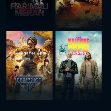
Vijaynagar'er Hirey /
The Wrecking Crew
বিজয়নগরের হীরে
/ দ্যা ওয়্রেকিং ক্রু