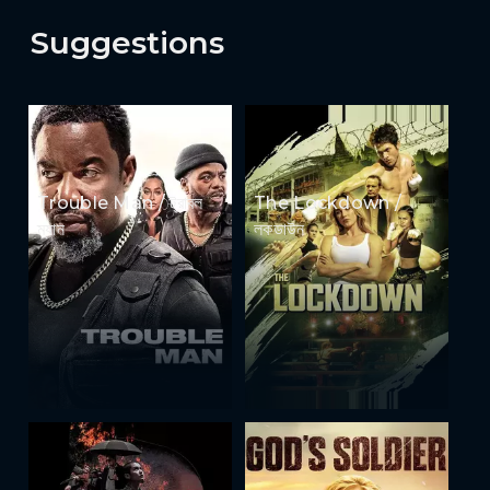
Suggestions
Trouble Man / ট্রাবল
The Lockdown /
ম্যান
লকডাউন