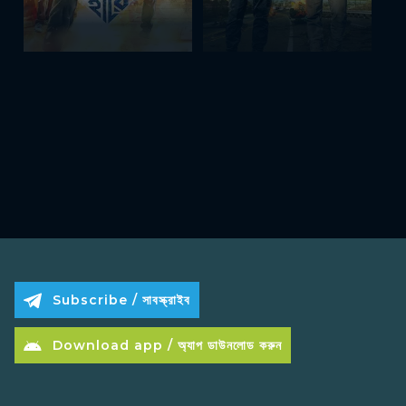
Subscribe / সাবস্ক্রাইব
Download app / অ্যাপ ডাউনলোড করুন