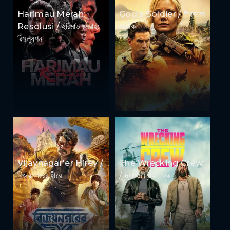
Harimau Merah:
God's Soldier / ঈশ্বরের
Resolusi / হরিমাউ মেরাহ:
সৈনিক
রিসল্যুশন
Vijaynagar'er Hirey /
The Wrecking Crew
বিজয়নগরের হীরে
/ দ্যা ওয়্রেকিং ক্রু