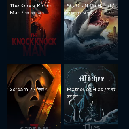
The Knock Knock
Sharks N Da Hood /
Man / নক নক ম্যান
শার্কস এন ডা হুড
Scream 7 / স্ক্রিম ৭
Mother of Flies / মাথার
মাকড়সা