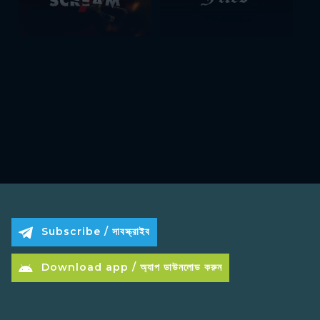
Subscribe / সাবস্ক্রাইব
Download app / অ্যাপ ডাউনলোড করুন