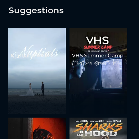
Suggestions
Nuptials / নিউজীয়াহ
VHS Summer Camp
/ ভিএইচএস গ্রীষ্মকালীন শিবির