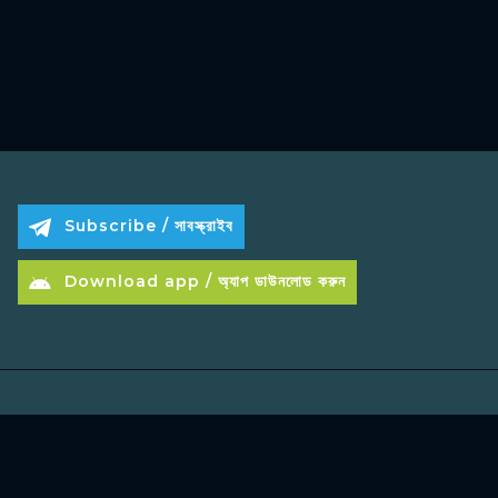
Subscribe / সাবস্ক্রাইব
Download app / অ্যাপ ডাউনলোড করুন