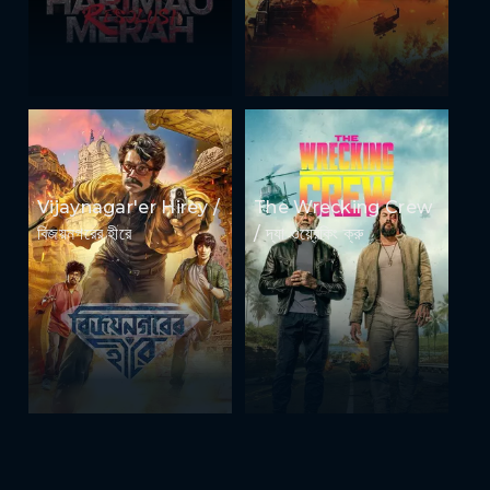
Vijaynagar'er Hirey /
The Wrecking Crew
বিজয়নগরের হীরে
/ দ্যা ওয়্রেকিং ক্রু