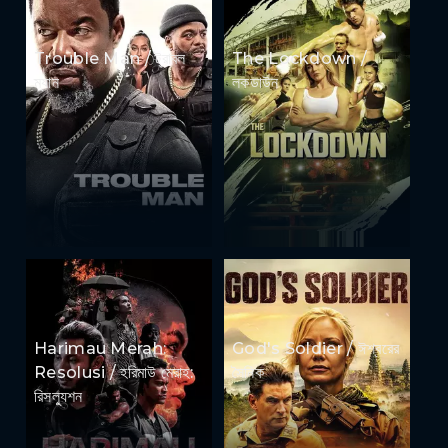
Trouble Man / ট্রাবল
The Lockdown /
ম্যান
লকডাউন
Harimau Merah:
God's Soldier / ঈশ্বরের
Resolusi / হরিমাউ মেরাহ:
সৈনিক
রিসল্যুশন