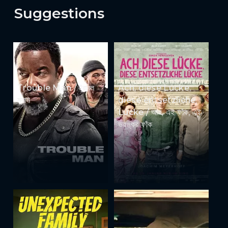
Suggestions
Trouble Man / ট্রাবল
Ach, diese Lücke,
ম্যান
diese entsetzliche
Lücke / আহ, এই ফাঁক, এই
ভয়ঙ্কর ফাঁক