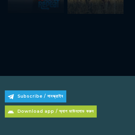
Subscribe / সাবস্ক্রাইব
Download app / অ্যাপ ডাউনলোড করুন