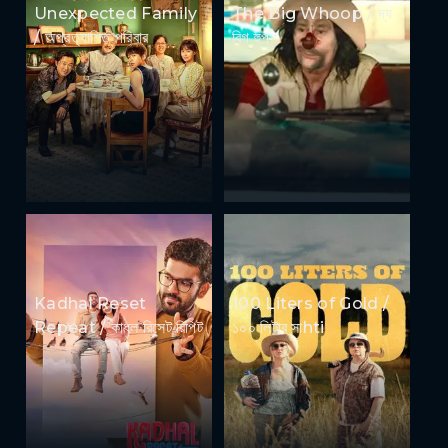
Unexpected Family
The Big Whoop / দ্য
/ অপ্রত্যাশিত পরিবার
বিগ হুপ
Kadhal Reset
100 Liters of Gold /
Repeat / কাধল রিসেট রিপিট
১০০ লিটার সাhti