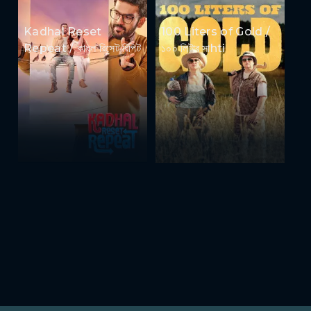
Kadhal Reset
100 Liters of Gold /
Repeat / কাধল রিসেট রিপিট
১০০ লিটার সাhti