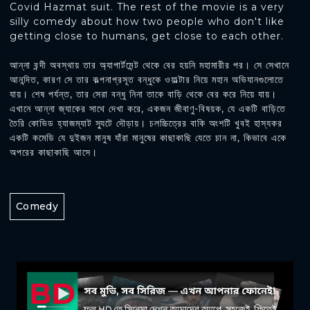
Covid Hazmat suit. The rest of the movie is a very
silly comedy about how two people who don't like
getting close to humans, get close to each other.
আন্না বন্দী অবস্থায় তার অ্যাপার্টমেন্ট থেকে বের হয়নি মহামারীর পর। সে সেখানে
আনন্দিত, কারণ সে তার কল্পনাপ্রসূত বন্ধুকে ওয়াল্টার নিয়ে মহান অভিযানগুলোতে
যায়। শেষ পর্যন্ত, তার সেরা বন্ধু নিনা তাকে বাড়ি থেকে বের করে নিয়ে যায়।
এখানে আন্না জ্যাকের সাথে দেখা করে, একজন জীবাণু-বিষয়ক, যে একটি বাড়িতে
তৈরি কোভিড হ্যাজম্যাট স্যুটে দৌড়ায়। চলচ্চিত্রের বাকি অংশটি খুবই হাস্যকর
একটি কমেডি যে দুইজন মানুষ যাঁরা মানুষের কাছাকাছি যেতে চান না, কিভাবে একে
অপরের কাছাকাছি আসে।
Comedy