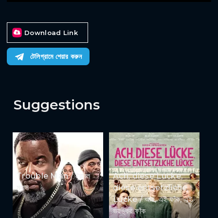
Download Link
টেলিগ্রামে শেয়ার করুন
Suggestions
Trouble Man / ট্রাবল
Ach, diese Lücke,
ম্যান
diese entsetzliche
Lücke / আহ, এই ফাঁক, এই
ভয়ঙ্কর ফাঁক