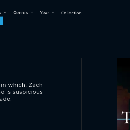
s
Genres
Year
Collection
 in which, Zach
o is suspicious
ade.