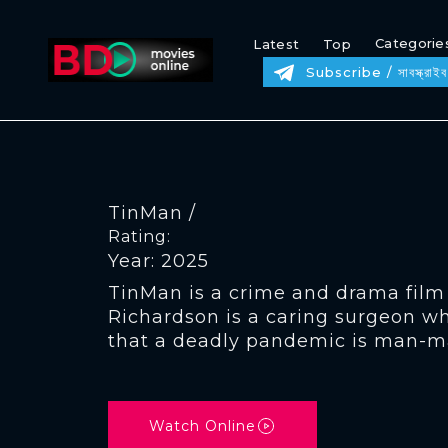
Categorie
Latest
Top
Subscribe / সাবস্ক্রাইব
TinMan /
Rating:
Year: 2025
TinMan is a crime and drama film
Richardson is a caring surgeon wh
that a deadly pandemic is man-m
Watch Online