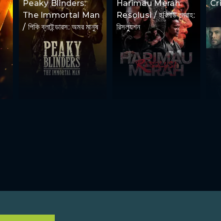
Peaky Blinders:
Harimau Merah:
Cr
The Immortal Man
Resolusi / হরিমাউ মেরাহ:
/ পিকি ব্লাইন্ডারস: অমর মানুষ
রিসল্যুশন