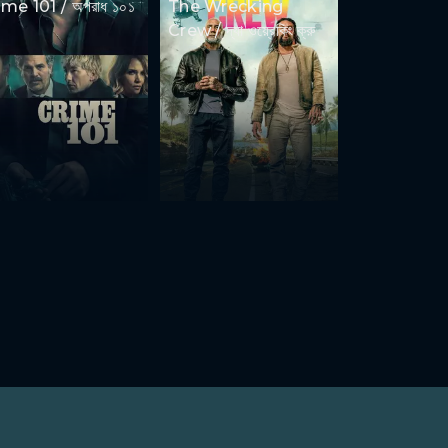
ime 101 / অপরাধ ১০১
The Wrecking
Crew / দ্যা ওয়্রেকিং ক্রু