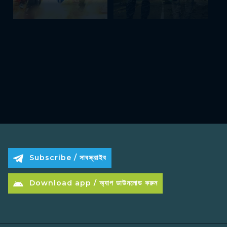
Subscribe / সাবস্ক্রাইব
Download app / অ্যাপ ডাউনলোড করুন