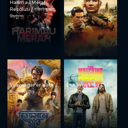
Harimau Merah:
God's Soldier / ঈশ্বরের
Resolusi / হরিমাউ মেরাহ:
সৈনিক
রিসল্যুশন
Vijaynagar'er Hirey /
The Wrecking Crew
বিজয়নগরের হীরে
/ দ্যা ওয়্রেকিং ক্রু