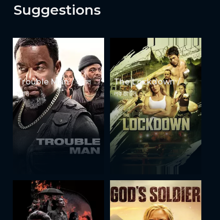
Suggestions
Trouble Man / ট্রাবল
The Lockdown /
ম্যান
লকডাউন