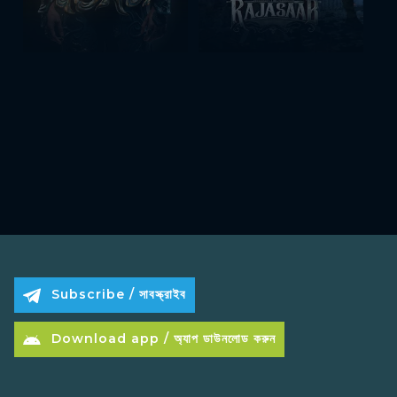
Subscribe / সাবস্ক্রাইব
Download app / অ্যাপ ডাউনলোড করুন