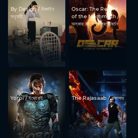
By Design / ডিজাইন
Oscar: The Return
অনুযায়ী
of the Mammoth /
অস্কার: ম্যামথের প্রত্যাবর্তন
Yoroï / ইয়োরোই
The Rajasaab / রাজাসাব