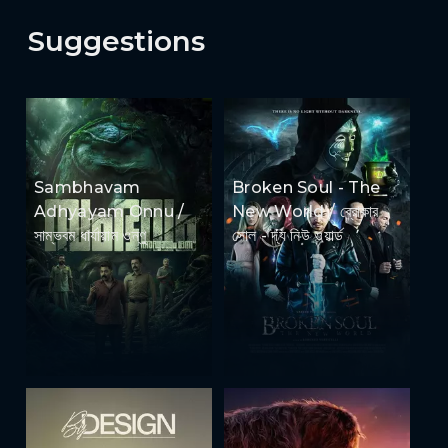
Suggestions
Sambhavam
Broken Soul - The
Adhyayam Onnu /
New World / ব্রোকার
সাম্ভবম ধার্যায়াম ওন্ণু
সোল - দ্য নিউ ওয়ার্ল্ড