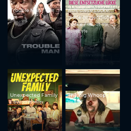
Trouble Man / ট্রাবল
Ach, diese Lücke,
ম্যান
diese entsetzliche
Lücke / আহ, এই ফাঁক, এই
ভয়ঙ্কর ফাঁক
Unexpected Family
The Big Whoop / দ্য
/ অপ্রত্যাশিত পরিবার
বিগ হুপ