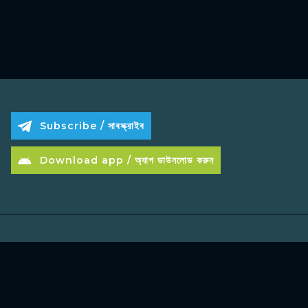
Subscribe / সাবস্ক্রাইব
Download app / অ্যাপ ডাউনলোড করুন