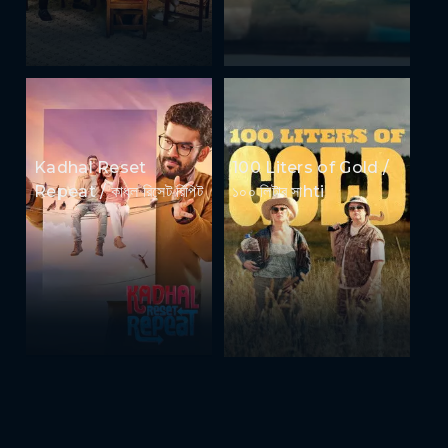
Kadhal Reset
100 Liters of Gold /
Repeat / কাধল রিসেট রিপিট
১০০ লিটার সাhti